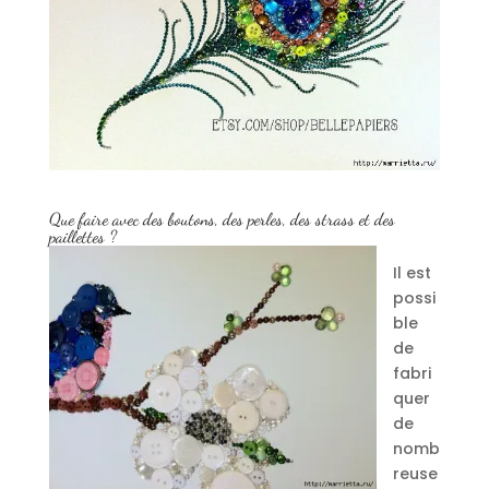
Que faire avec des boutons, des perles, des strass et des
paillettes ?
Il est
possi
ble
de
fabri
quer
de
nomb
reuse