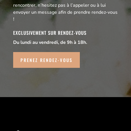
rencontrer, n’hesitez pas à l’appeler ou à lui
envoyer un message afin de prendre rendez-vous
!
EXCLUSIVEMENT SUR RENDEZ-VOUS
Du lundi au vendredi, de 9h à 18h.
PRENEZ RENDEZ-VOUS