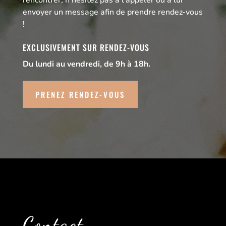
rencontrer, n’hesitez pas à l’appeler ou à lui
envoyer un message afin de prendre rendez-vous
!
EXCLUSIVEMENT SUR RENDEZ-VOUS
Du lundi au vendredi, de 9h à 18h.
PRENEZ RENDEZ-VOUS
Contact