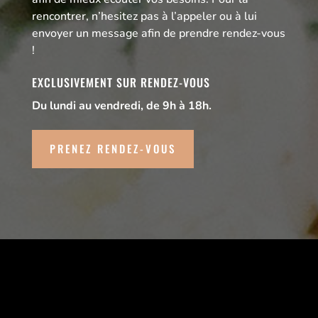
rencontrer, n’hesitez pas à l’appeler ou à lui
envoyer un message afin de prendre rendez-vous
!
EXCLUSIVEMENT SUR RENDEZ-VOUS
Du lundi au vendredi, de 9h à 18h.
PRENEZ RENDEZ-VOUS