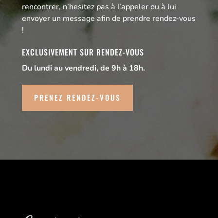
rencontrer, n’hesitez pas à l’appeler ou à lui
envoyer un message afin de prendre rendez-vous
!
EXCLUSIVEMENT SUR RENDEZ-VOUS
Du lundi au vendredi, de 9h à 18h.
PRENEZ RENDEZ-VOUS