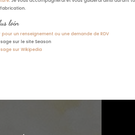
ture
. Je vous accompagnerai et vous guiderai ainsi durant to
fabrication.
lus loin
r pour un renseignement ou une demande de RDV
sage sur le site Season
rsage sur Wikipedia