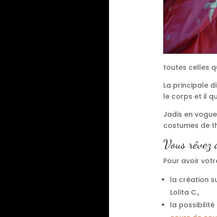
toutes celles q
La principale d
le corps et il 
Jadis en vogue,
costumes de th
Vous rêvez 
Pour avoir votr
la création 
Lolita C.,
la possibili