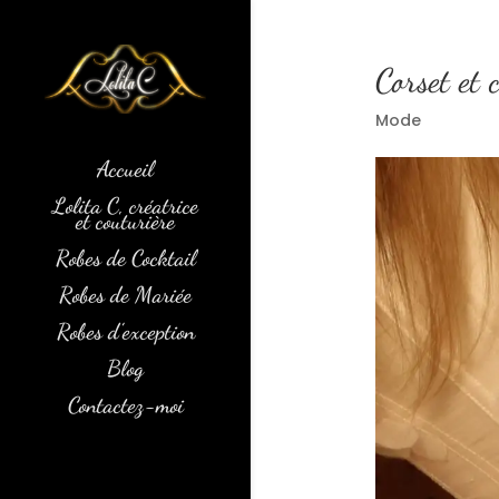
Corset et 
Mode
Accueil
Lolita C, créatrice
et couturière
Robes de Cocktail
Robes de Mariée
Robes d’exception
Blog
Contactez-moi