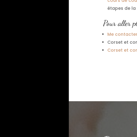
cours de cou
étapes de la 
Pour aller p
Me contacte
Corset et cor
Corset et co