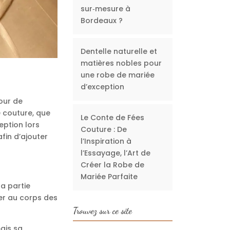
sur‑mesure à
Bordeaux ?
Dentelle naturelle et
matières nobles pour
une robe de mariée
d’exception
our de
e couture, que
Le Conte de Fées
eption lors
Couture : De
fin d’ajouter
l’Inspiration à
l’Essayage, l’Art de
Créer la Robe de
Mariée Parfaite
la partie
ner au corps des
Trouvez sur ce site
mais sa