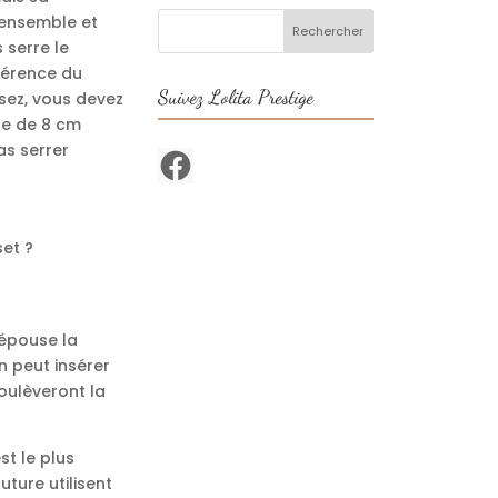
 ensemble et
 serre le
férence du
Suivez Lolita Prestige
lisez, vous devez
lle de 8 cm
as serrer
Facebook
set ?
 épouse la
on peut insérer
oulèveront la
t le plus
uture utilisent