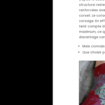
structure rest
renforcées avec
corset. Le cor
corsage. En effe
tenir compte de
maximum, ce qu
davantage car c
Mais connais
Que choisir p