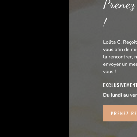
Prenez
!
Lolita C. Reçoi
vous
afin de mi
la rencontrer, n
envoyer un mes
vous !
EXCLUSIVEMEN
Du lundi au ve
PRENEZ R