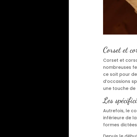
Corset et co
Corset et cors
nombreuses femm
ce soit pour de
d’occasions sp
une touche de 
Les spécific
Autrefois, le c
inférieure de l
formes dictées
Depuis le début