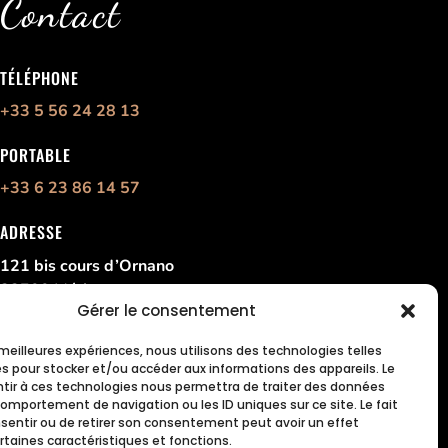
Contact
TÉLÉPHONE
+33 5 56 24 28 13
PORTABLE
+33 6 23 86 14 57
ADRESSE
121 bis cours d’Ornano
33700 Mérignac
Gérer le consentement
France
s meilleures expériences, nous utilisons des technologies telles
es pour stocker et/ou accéder aux informations des appareils. Le
ntir à ces technologies nous permettra de traiter des données
comportement de navigation ou les ID uniques sur ce site. Le fait
sentir ou de retirer son consentement peut avoir un effet
rtaines caractéristiques et fonctions.