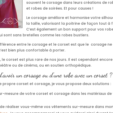
souvent le corsage dans leurs créations de r
et robes de soirées. Et pour causes !
Le corsage améliore et harmonise votre silhoue
la taille, valorisant la poitrine de façon tout à f
C’est également un bon support pour vos robe
ui sont sans bretelles comme les robes bustiers.
ifférence entre le corsage et le corset est que le corsage ne
qu’est bien plus confortable à porter.
 le corset est plus rare de nos jours. Il est cependant encore 
éâtre ou de cinéma, ou en soutien orthopédique.
d’avoir un corsage ou d’une robe avec un corset ?
e propre corset et corsage, je vous propose deux solutions :
sur-mesure de votre corset et corsage dans les matériaux de 
té de réaliser vous-même vos vêtements sur-mesure dans mon