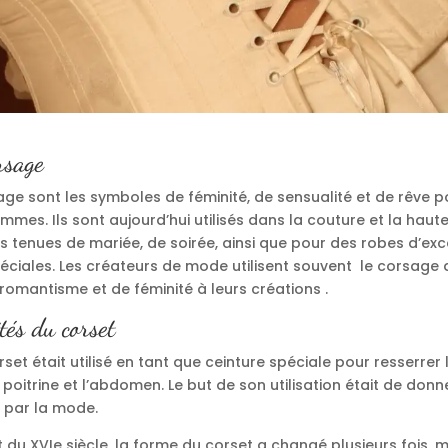
rsage
age sont les symboles de féminité, de sensualité et de rêve p
es. Ils sont aujourd’hui utilisés dans la couture et la haut
s tenues de mariée, de soirée, ainsi que pour des robes d’exc
éciales. Les créateurs de mode utilisent souvent le corsage a
romantisme et de féminité à leurs créations .
ités du corset
orset était utilisé en tant que ceinture spéciale pour resserrer 
a poitrine et l’abdomen. Le but de son utilisation était de don
 par la mode.
 du XVIe siècle, la forme du corset a changé plusieurs fois, 