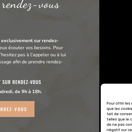
 rendez-vous
t
exclusivement sur rendez-
eux écouter vos besoins. Pour
’hesitez pas à l’appeler ou à lui
sage afin de prendre rendez-
T SUR RENDEZ-VOUS
ndredi, de 9h à 18h.
Pour offrir le
ENDEZ-VOUS
que les cooki
fait de conse
telles que le 
de ne pas con
négatif sur ce