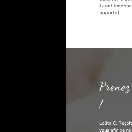
ils ont tendanc
apporte).
Prenez
!
Lolita C. Reçoi
vous
afin de mi