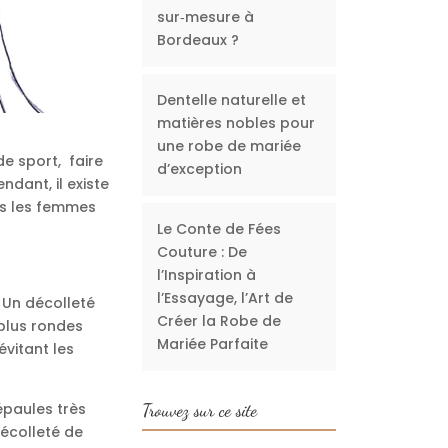
sur‑mesure à
Bordeaux ?
Dentelle naturelle et
matières nobles pour
une robe de mariée
de sport, faire
d’exception
dant, il existe
tes les femmes
Le Conte de Fées
Couture : De
l’Inspiration à
l’Essayage, l’Art de
r. Un décolleté
Créer la Robe de
 plus rondes
Mariée Parfaite
évitant les
épaules très
Trouvez sur ce site
décolleté de