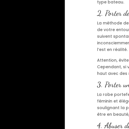
type bateau.
2. Porter de
La méthode des
de votre entour
suivent spontan
inconsciemment
l’est en réalité.
Attention, évit
Cependant, si 
haut avec des r
3. Porter un
La robe portef
féminin et élég
soulignant la p
être en beauté,
4. Abuser d