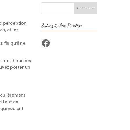
la perception
Suivez Lolita Prestige
es, et les
Facebook
fin qu’il ne
urs des hanches.
uvez porter un
iculièrement
e tout en
 qui veulent