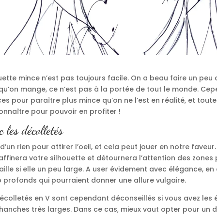
uette mince n’est pas toujours facile. On a beau faire un peu 
qu’on mange, ce n’est pas à la portée de tout le monde. Cepen
s pour paraître plus mince qu’on ne l’est en réalité, et tou
onnaître pour pouvoir en profiter !
c les décolletés
it d’un rien pour attirer l’oeil, et cela peut jouer en notre faveu
ffinera votre silhouette et détournera l’attention des zones
lle si elle un peu large. A user évidement avec élégance, en 
 profonds qui pourraient donner une allure vulgaire.
décolletés en V sont cependant déconseillés si vous avez les 
 hanches très larges. Dans ce cas, mieux vaut opter pour un 