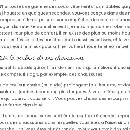
urd’hui toute une gamme des sous-vêtements formidables qui
e silhouette en quelques secondes. Souvent conçus dans des 
s compressent le corps sans vous empêcher de respirer et ma
façon distrete. Personnellement , je ne sors jamais en robe m
ttes ! Pour plus de confort, il en existe des plus ou moins haut
iner les fesses et les hanches, mais aussi les cuisses, et le ve
i vous vont le mieux pour affiner votre silhouette et votre peti
sir la couleur de ses chaussures
es petits détails qui ont l’air de rien, mais qui améliorent une 
e compte. Il s’agit, par exemple, des chaussures.
 de couleur chaire (ou nude) prolongent la silhouette, et d
’avoir des jambes beaucoup plus longues. Si vous n’êtes pas t
e qui pourrait vous servir. Vous pouvez choisir des escarpins
oute forme classique.
les talons des chaussures sont également extrêmement impor
ours des chaussures dans lesquelles vous êtes à l’aise, sinon
arche. Et si vous êtes plutôt ronde, mieux vaut avoir des tal