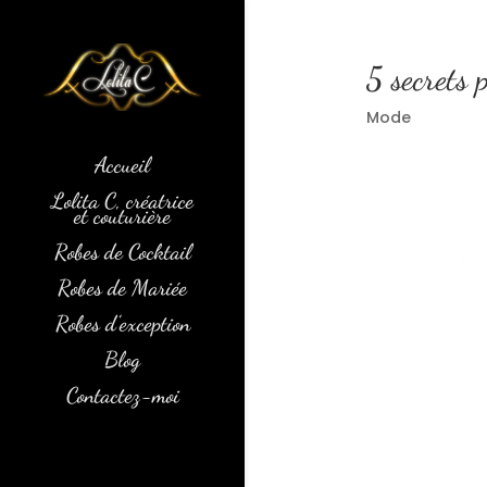
5 secrets 
Mode
Accueil
Lolita C, créatrice
et couturière
Robes de Cocktail
Robes de Mariée
Robes d’exception
Blog
Contactez-moi