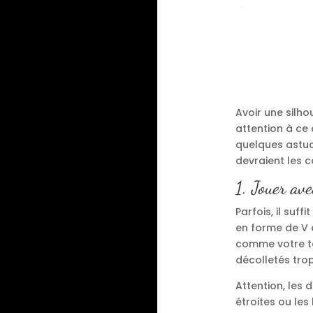
Avoir une silho
attention à ce 
quelques astuce
devraient les c
1. Jouer ave
Parfois, il suff
en forme de V a
comme votre tai
décolletés trop
Attention, les 
étroites ou les