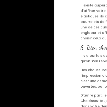
Il existe aujo
d’affiner votr
élastiques, il
bourrelets de 
une de ces culo
englober et aff
choisir ceux qu
5. Bien choi
Il y a parfois d
qu’on s’en rend
Des chaussures
l’impression d
c’est une astuc
ouvertes, ou t
D’autre part, 
Choisissez touj
dans votre dém