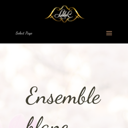
Select Page
Ensemble
blanc