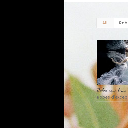
All
Rob
Robes sous l’eau
Robes d'excep