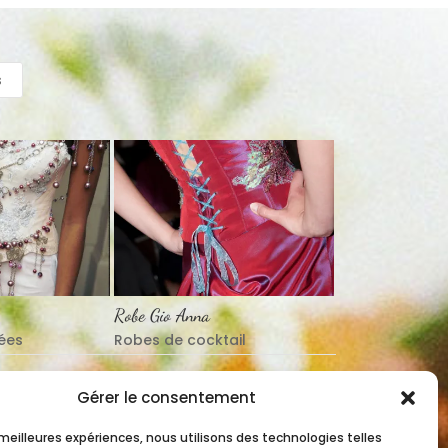
s
Robe Gio Anna
ées
Robes de cocktail
1
2
3
4
Next
Gérer le consentement
s meilleures expériences, nous utilisons des technologies telles