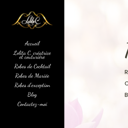
Accueil
Lolita C, créatrice
et couturière
Robes de Cocktail
Robes de Mariée
Robes d’exception
Blog
Contactez-moi