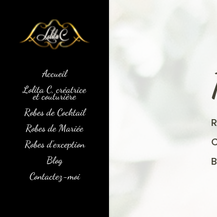
Accueil
Lolita C, créatrice
et couturière
Robes de Cocktail
Robes de Mariée
Robes d’exception
Blog
Contactez-moi