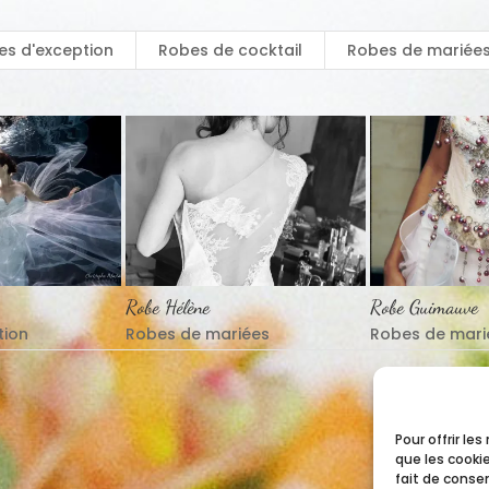
es d'exception
Robes de cocktail
Robes de mariée
Robe Hélène
Robe Guimauve
tion
Robes de mariées
Robes de mari
Pour offrir le
que les cooki
fait de conse