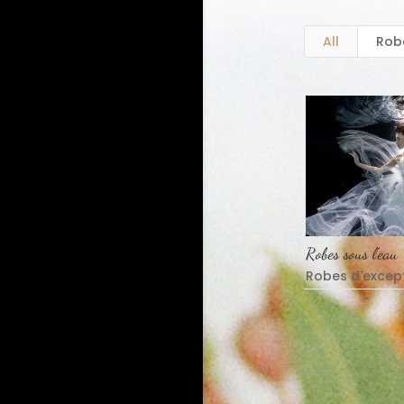
All
Rob
Robes sous l’eau
Robes d'excep