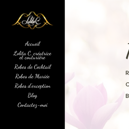
Accueil
Lolita C, créatrice
et couturière
Robes de Cocktail
Robes de Mariée
Robes d’exception
Blog
Contactez-moi