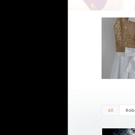
All
Rob