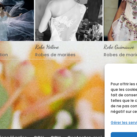
Robe Hélène
Robe Guimauve
tion
Robes de mariées
Robes de mari
Pour offrir le
que les cooki
fait de conse
telles que le 
de ne pas con
négatif sur ce
Gérer les serv