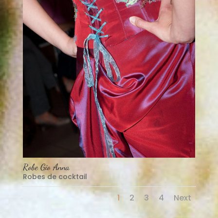
Robe Gio Anna
Robes de cocktail
1
2
3
4
Next