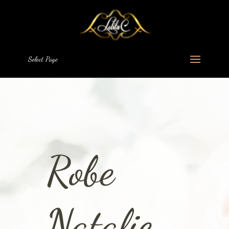
Select Page
Robe
Natalie