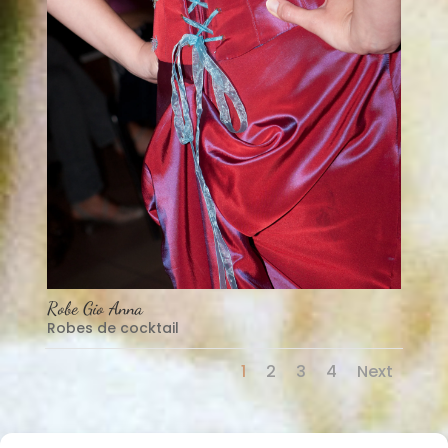
Robe Gio Anna
Robes de cocktail
1
2
3
4
Next