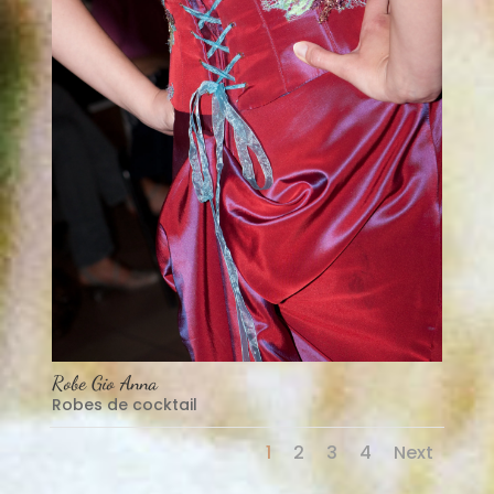
Robe Gio Anna
Robes de cocktail
1
2
3
4
Next