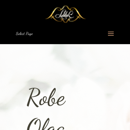
Select Page
Robe
Olga