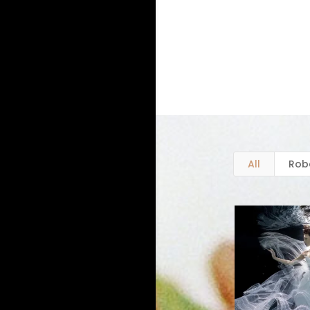
All
Rob