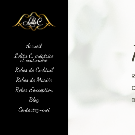
Accueil
Lolita C, créatrice
et couturière
Robes de Cocktail
Robes de Mariée
Robes d’exception
Blog
Contactez-moi