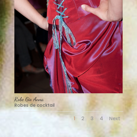
Robe Gio Anna
Robes de cocktail
1
2
3
4
Next